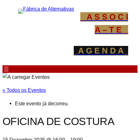
_ A S S O C I
A – T E _
_A G E N D A_
« Todos os Eventos
Este evento já decorreu.
OFICINA DE COSTURA
15 Dezembro 2025 @ 16:00
–
19:00