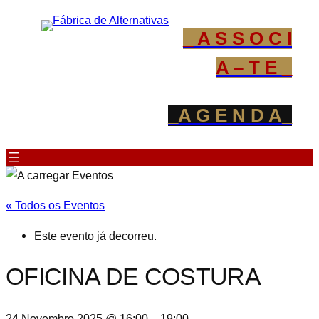
_ A S S O C I
A – T E _
_A G E N D A_
« Todos os Eventos
Este evento já decorreu.
OFICINA DE COSTURA
24 Novembro 2025 @ 16:00
–
19:00