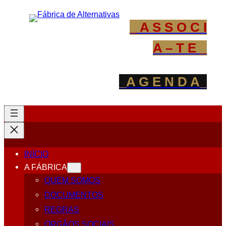
_ A S S O C I
A – T E _
_A G E N D A_
INÍCIO
A FÁBRICA
QUEM SOMOS
DOCUMENTOS
REGRAS
ORGÃOS SOCIAIS