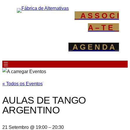
_ A S S O C I
A – T E _
_A G E N D A_
« Todos os Eventos
AULAS DE TANGO
ARGENTINO
21 Setembro @ 19:00
–
20:30