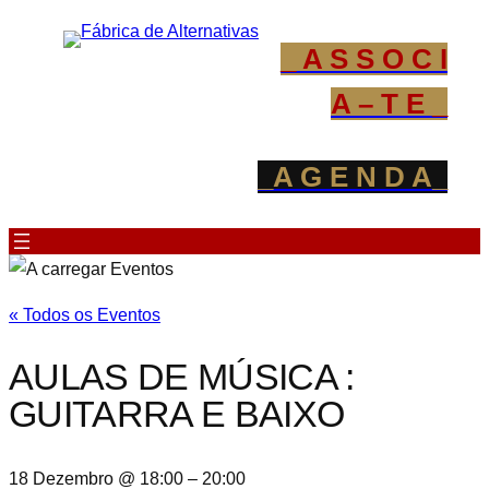
_ A S S O C I
A – T E _
_A G E N D A_
« Todos os Eventos
AULAS DE MÚSICA :
GUITARRA E BAIXO
18 Dezembro @ 18:00
–
20:00